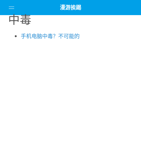
漫游挨踢
中毒
主页
手机电脑中毒？不可能的
精品教程
电脑软件
设备评测
所有文章