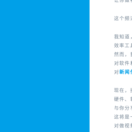
这个频
我知道
效率工
然而，
对软件
对
新闻
现在，
硬件、
与你分
这将是
对做视