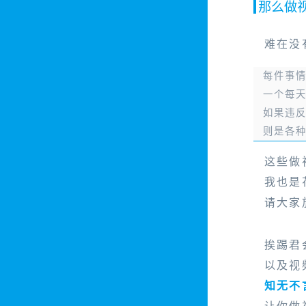
那么做
难在没
每件事
一个每
如果违
则是各
这些做
我也是
请大家
挨踢君
以及视
知无不
让你做