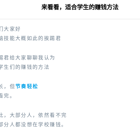
来看看，适合学生的赚钱方法
todo
们大家好
脑技能大概如此的挨踢君
成
站热门视频的秘密，选题的潜规则，必须了解！
踢君给大家聊聊我认为
想上热门，这个潜规则必须了解！选题的秘密
学生们的赚钱的方法
长，但
节奏轻松
看完。
此，大部分人，依然看不完
部分人都没想在学校赚钱。