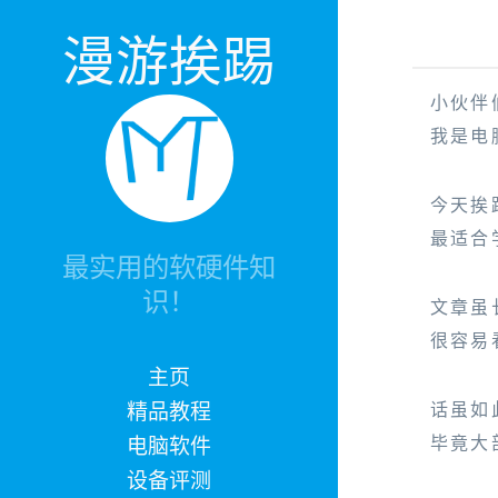
漫游挨踢
点击展开
小伙伴
我是电
7天后改
解密B
今天挨
视频要
最适合
最实用的软硬件知
识！
文章虽
很容易
主页
话虽如
精品教程
毕竟大
电脑软件
设备评测