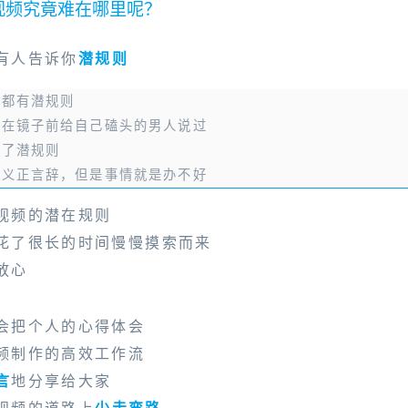
视频究竟难在哪里呢？
有人告诉你
潜规则
情都有潜规则
天在镜子前给自己磕头的男人说过
反了潜规则
种义正言辞，但是事情就是办不好
视频的潜在规则
花了很长的时间慢慢摸索而来
放心
会把个人的心得体会
频制作的高效工作流
言
地分享给大家
视频的道路上
少走弯路