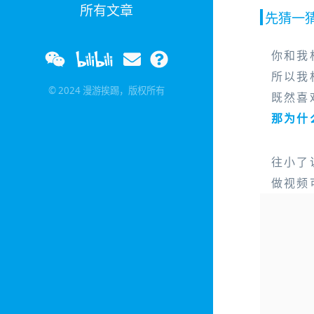
所有文章
先猜一
你和我
所以我
© 2024 漫游挨踢，版权所有
既然喜
那为什
往小了
做视频