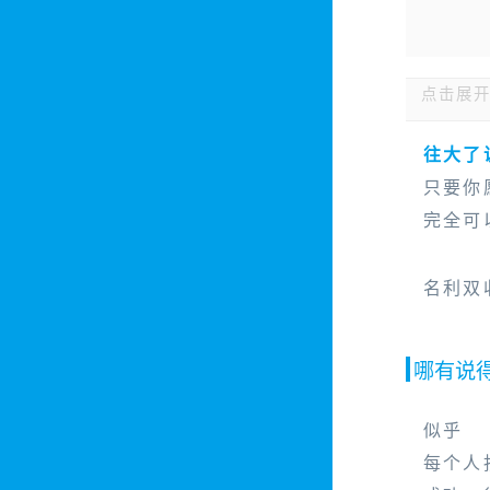
点击展开
往大了
甚至交
只要你
我上铺
自从做
完全可
(女友是
名利双
哪有说
似乎
每个人