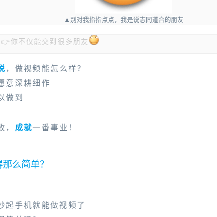
▲别对我指指点点，我是说志同道合的朋友
👉你不仅能交到很多朋友
说
，做视频能怎么样？
到未来的
伴侣
也是极有可能的
愿意深耕细作
的老铁，平时默默无闻的死宅一枚
了视频就有了女朋友
以做到
看他视频迷上他的)
收，
成就
一番事业！
得那么简单？
抄起手机就能做视频了