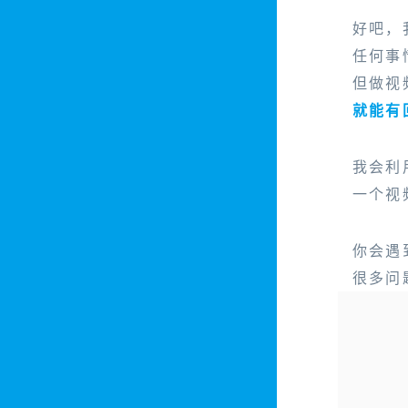
好吧，
任何事
但做视
就能有
我会利
一个视
你会遇
很多问