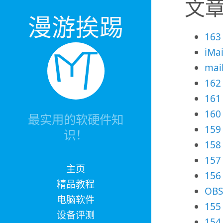
文
漫游挨踢
16
iM
ma
16
161
16
最实用的软硬件知
15
识！
15
15
主页
15
精品教程
OB
电脑软件
15
设备评测
15