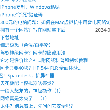
3 iPhone复制，Windows粘贴
 iPhone“杀死”验证码
300元的电脑问题：如何在Mac虚拟机中用雷电网络
何拥有一个网站？写在网站拿下后
2024-0
件下载地址
细思极恐（色温/白平衡）
何驾驭神级网卡？网卡的隐藏用法
它才是性价比之神...附网线科普和制线教程
G网卡只要40块？HP 544 FLR 全面体验...
迟！Spacedesk，扩屏神器
戏天花板配上模拟器啥感觉？
一般人想象的，神级操作（1）
网络真是太爽了！（1）
v6太牛？别急着上，先问问它安全吗？