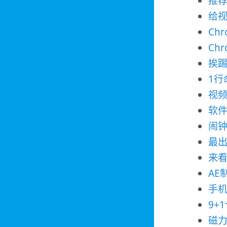
推
给
Ch
Ch
挨踢
1行
视
软件
闹钟
最出
来
AE
手机
9+
磁力