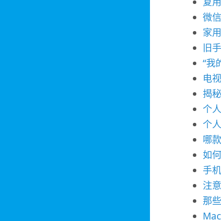
复用
微信
家
旧
“我
电
揭秘
个人
个人
哪
如
手
注意
那
Ma