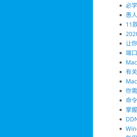
必学
愚
11
20
让
端口
Ma
有关
Ma
你需
命令
掌握
DD
Win