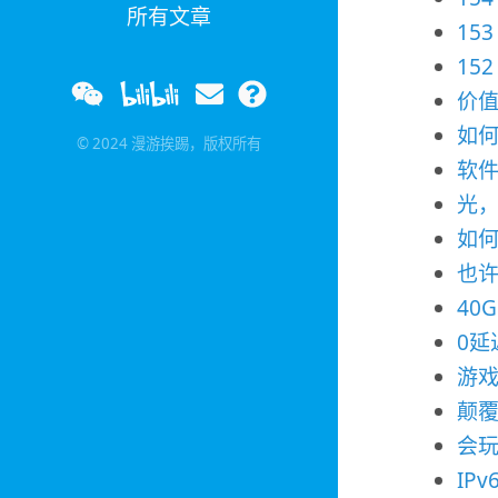
所有文章
15
152
价值
如
© 2024 漫游挨踢，版权所有
软
光，
如
也许
40
0延
游
颠覆
会玩
IP