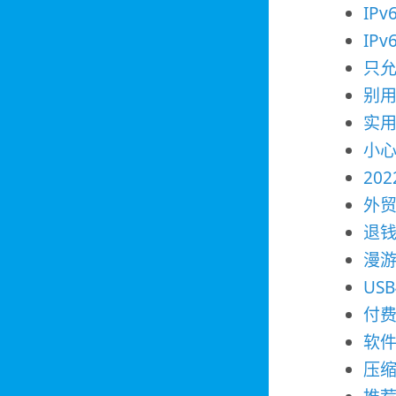
IP
IP
只
别用
实用
小心
20
外贸
退
漫
US
付费
软
压