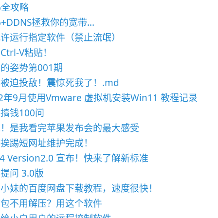
v6全攻略
v6+DDNS拯救你的宽带...
允许运行指定软件（禁止流氓）
Ctrl-V粘贴！
的姿势第001期
被迫投敌！震惊死我了！.md
22年9月使用Vmware 虚拟机安装Win11 教程记录
搞钱100问
钱！是我看完苹果发布会的最大感受
游挨踢短网址维护完成！
B4 Version2.0 宣布！快来了解新标准
提问 3.0版
件小妹的百度网盘下载教程，速度很快！
缩包不用解压？用这个软件