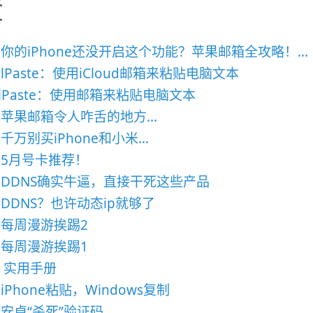
章
3 你的iPhone还没开启这个功能？苹果邮箱全攻略！...
ailPaste：使用iCloud邮箱来粘贴电脑文本
ilPaste：使用邮箱来粘贴电脑文本
2 苹果邮箱令人咋舌的地方...
 千万别买iPhone和小米...
0 5月号卡推荐！
9 DDNS确实牛逼，直接干死这些产品
8 DDNS？也许动态ip就够了
7 每周漫游挨踢2
6 每周漫游挨踢1
S 实用手册
5 iPhone粘贴，Windows复制
4 安卓“杀死”验证码