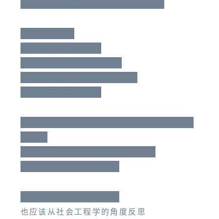
其实更容易成为下一步的诈骗受害者
非常容易理解
对公网ip暴露的恐惧
来源于IPv4地址池的狭窄
如果用户没有很强的账户密码
确实有被攻破的可能
但IPv6超大地址块已经将扫描攻击变得毫无
性价比
外加正常的防火墙和账号密码设置
没人能轻易攻下你的设备
如果哪一天真的被攻破了
也应该从社会工程学的角度反思