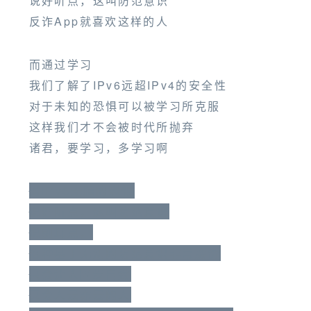
说好听点，这叫防范意识
反诈App就喜欢这样的人
而通过学习
我们了解了IPv6远超IPv4的安全性
对于未知的恐惧可以被学习所克服
这样我们才不会被时代所抛弃
诸君，要学习，多学习啊
对IPv6无脑的恐惧
说好听点，这叫防范意识
说刺耳点，
这种基于无知的防范意识非常廉价
只会让人固步自封
只会人云亦云的人